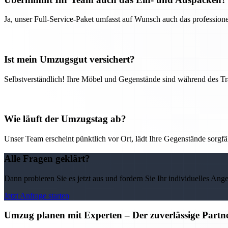
Ja, unser Full-Service-Paket umfasst auf Wunsch auch das professio
Ist mein Umzugsgut versichert?
Selbstverständlich! Ihre Möbel und Gegenstände sind während des Tra
Wie läuft der Umzugstag ab?
Unser Team erscheint pünktlich vor Ort, lädt Ihre Gegenstände sorgfälti
Alle Fragen geklärt?
Dann probieren Sie es jetzt aus und fordern Sie Ihr individuelles Ang
Jetzt Anfrage starten
Umzug planen mit Experten – Der zuverlässige Partne