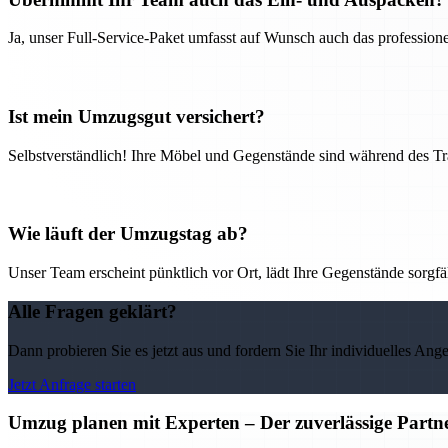
Ja, unser Full-Service-Paket umfasst auf Wunsch auch das professio
Ist mein Umzugsgut versichert?
Selbstverständlich! Ihre Möbel und Gegenstände sind während des Tra
Wie läuft der Umzugstag ab?
Unser Team erscheint pünktlich vor Ort, lädt Ihre Gegenstände sorgfälti
Alle Fragen geklärt?
Dann probieren Sie es jetzt aus und fordern Sie Ihr individuelles Ang
Jetzt Anfrage starten
Umzug planen mit Experten – Der zuverlässige Partne