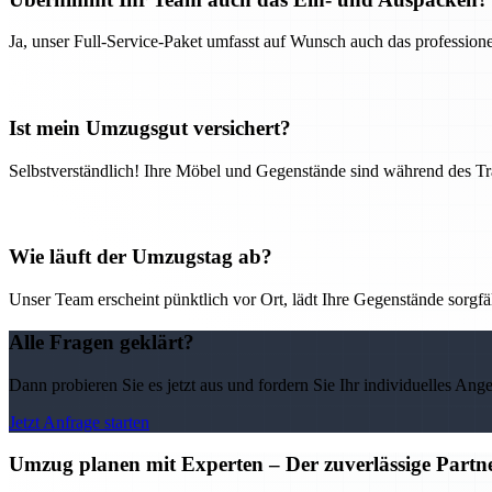
Ja, unser Full-Service-Paket umfasst auf Wunsch auch das professio
Ist mein Umzugsgut versichert?
Selbstverständlich! Ihre Möbel und Gegenstände sind während des Tra
Wie läuft der Umzugstag ab?
Unser Team erscheint pünktlich vor Ort, lädt Ihre Gegenstände sorgfälti
Alle Fragen geklärt?
Dann probieren Sie es jetzt aus und fordern Sie Ihr individuelles Ang
Jetzt Anfrage starten
Umzug planen mit Experten – Der zuverlässige Partne