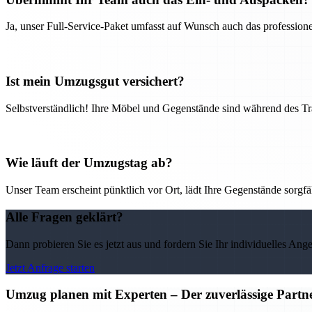
Ja, unser Full-Service-Paket umfasst auf Wunsch auch das professio
Ist mein Umzugsgut versichert?
Selbstverständlich! Ihre Möbel und Gegenstände sind während des Tra
Wie läuft der Umzugstag ab?
Unser Team erscheint pünktlich vor Ort, lädt Ihre Gegenstände sorgfälti
Alle Fragen geklärt?
Dann probieren Sie es jetzt aus und fordern Sie Ihr individuelles Ang
Jetzt Anfrage starten
Umzug planen mit Experten – Der zuverlässige Partne