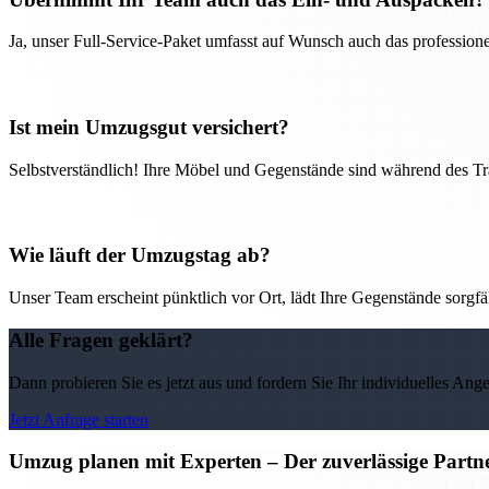
Ja, unser Full-Service-Paket umfasst auf Wunsch auch das professio
Ist mein Umzugsgut versichert?
Selbstverständlich! Ihre Möbel und Gegenstände sind während des Tra
Wie läuft der Umzugstag ab?
Unser Team erscheint pünktlich vor Ort, lädt Ihre Gegenstände sorgfälti
Alle Fragen geklärt?
Dann probieren Sie es jetzt aus und fordern Sie Ihr individuelles Ang
Jetzt Anfrage starten
Umzug planen mit Experten – Der zuverlässige Partne