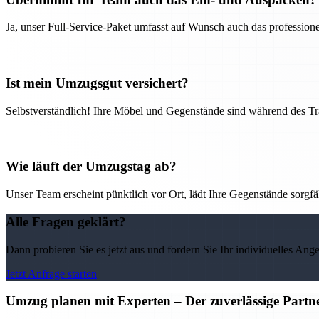
Ja, unser Full-Service-Paket umfasst auf Wunsch auch das professio
Ist mein Umzugsgut versichert?
Selbstverständlich! Ihre Möbel und Gegenstände sind während des Tra
Wie läuft der Umzugstag ab?
Unser Team erscheint pünktlich vor Ort, lädt Ihre Gegenstände sorgfälti
Alle Fragen geklärt?
Dann probieren Sie es jetzt aus und fordern Sie Ihr individuelles Ang
Jetzt Anfrage starten
Umzug planen mit Experten – Der zuverlässige Partne