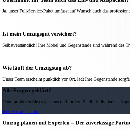
Ja, unser Full-Service-Paket umfasst auf Wunsch auch das professio
Ist mein Umzugsgut versichert?
Selbstverständlich! Ihre Möbel und Gegenstände sind während des Tra
Wie läuft der Umzugstag ab?
Unser Team erscheint pünktlich vor Ort, lädt Ihre Gegenstände sorgfälti
Alle Fragen geklärt?
Dann probieren Sie es jetzt aus und fordern Sie Ihr individuelles Ang
Jetzt Anfrage starten
Umzug planen mit Experten – Der zuverlässige Partne