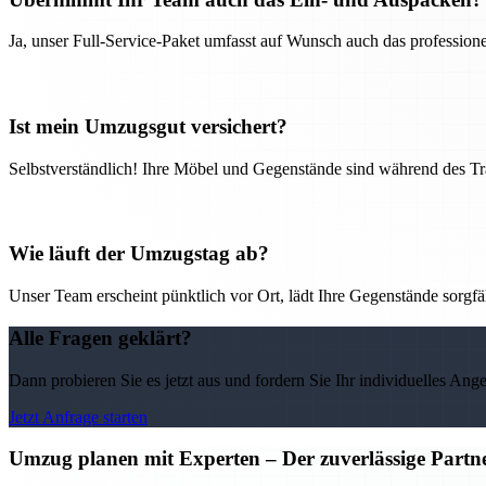
Ja, unser Full-Service-Paket umfasst auf Wunsch auch das professio
Ist mein Umzugsgut versichert?
Selbstverständlich! Ihre Möbel und Gegenstände sind während des Tra
Wie läuft der Umzugstag ab?
Unser Team erscheint pünktlich vor Ort, lädt Ihre Gegenstände sorgfälti
Alle Fragen geklärt?
Dann probieren Sie es jetzt aus und fordern Sie Ihr individuelles Ang
Jetzt Anfrage starten
Umzug planen mit Experten – Der zuverlässige Partne