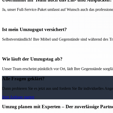
Ja, unser Full-Service-Paket umfasst auf Wunsch auch das professio
Ist mein Umzugsgut versichert?
Selbstverständlich! Ihre Möbel und Gegenstände sind während des Tra
Wie läuft der Umzugstag ab?
Unser Team erscheint pünktlich vor Ort, lädt Ihre Gegenstände sorgfälti
Alle Fragen geklärt?
Dann probieren Sie es jetzt aus und fordern Sie Ihr individuelles Ang
Jetzt Anfrage starten
Umzug planen mit Experten – Der zuverlässige Partne