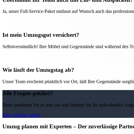
Ja, unser Full-Service-Paket umfasst auf Wunsch auch das professio
Ist mein Umzugsgut versichert?
Selbstverständlich! Ihre Möbel und Gegenstände sind während des Tra
Wie läuft der Umzugstag ab?
Unser Team erscheint pünktlich vor Ort, lädt Ihre Gegenstände sorgfälti
Alle Fragen geklärt?
Dann probieren Sie es jetzt aus und fordern Sie Ihr individuelles Ang
Jetzt Anfrage starten
Umzug planen mit Experten – Der zuverlässige Partne