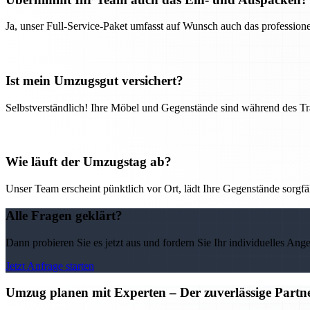
Ja, unser Full-Service-Paket umfasst auf Wunsch auch das professio
Ist mein Umzugsgut versichert?
Selbstverständlich! Ihre Möbel und Gegenstände sind während des Tra
Wie läuft der Umzugstag ab?
Unser Team erscheint pünktlich vor Ort, lädt Ihre Gegenstände sorgfälti
Alle Fragen geklärt?
Dann probieren Sie es jetzt aus und fordern Sie Ihr individuelles Ang
Jetzt Anfrage starten
Umzug planen mit Experten – Der zuverlässige Partne